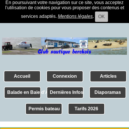
En poursuivant votre navigation sur ce site, vous acceptez
l'utilisation de cookies pour vous proposer des contenus et
services adaptés.
Mentions légales
.
OK
Accueil
Connexion
Articles
Balade en Baie d'Authie
Dernières Infos
Diaporamas
Permis bateau
Tarifs 2026