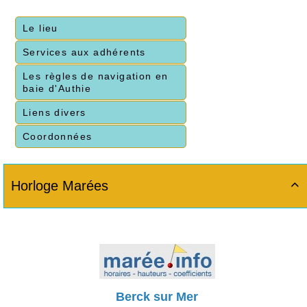
Le lieu
Services aux adhérents
Les règles de navigation en
baie d'Authie
Liens divers
Coordonnées
Horloge Marées

Berck sur Mer