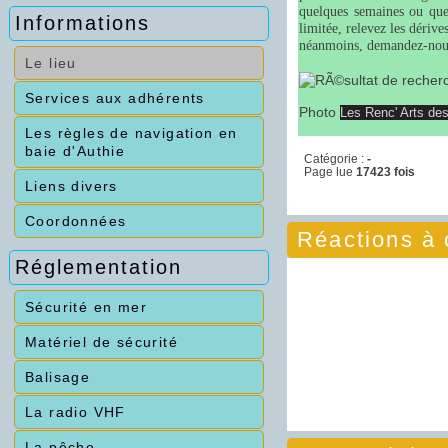
quelques semaines ou quel
Informations
limitée, relevez les dériv
néanmoins, demandez-nous c
Le lieu
Services aux adhérents
Photo
Les Renc' Arts de
Les règles de navigation en
baie d'Authie
Catégorie :
-
Page lue
17423 fois
Liens divers
Coordonnées
Réactions à c
Réglementation
Sécurité en mer
Matériel de sécurité
Balisage
La radio VHF
La pêche