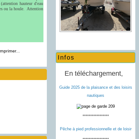
(attention hauteur d'eau
ues ou la houle. Attention
mprimer...
Infos
En téléchargement,
Guide 2025 de la plaisance et des loisirs
nautiques
*****************
Pêche à pied professionnelle et de loisir