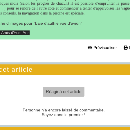
ques mois (selon les progrès de chacun) il est possible d'emprunter la passe 
es ! ) pour se rendre de l'autre côté et commencer à tenter d'apprivoiser les vag
onseils, la navigation dans la piscine est spéciale.
s Amis d'Hom.Arts
Prévisualiser...
I
et article
Réagir à cet article
Personne n'a encore laissé de commentaire.
Soyez donc le premier !