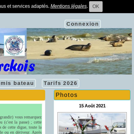
nus et services adaptés.
Mentions légales
.
OK
Connexion
rmis bateau
Tarifs 2026
Photos
15 Août 2021
agrandir) vous remarquez
(c'est la passe) ; cette
 de cette digue, toute la
ile ou en dériveur. Après