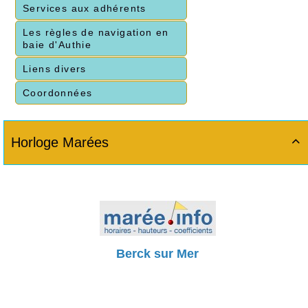
Services aux adhérents
Les règles de navigation en
baie d'Authie
Liens divers
Coordonnées
Horloge Marées

Berck sur Mer