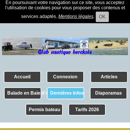
En poursuivant votre navigation sur ce site, vous acceptez
l'utilisation de cookies pour vous proposer des contenus et
services adaptés.
Mentions légales
.
OK
Accueil
Connexion
Articles
Balade en Baie d'Authie
Dernières Infos
Diaporamas
Permis bateau
Tarifs 2026