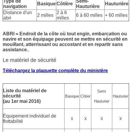
Type de
Semi-
Basique
Côtière
Hauturière
navigation
Hauturière
Distance d'un
2 à 6
2 milles
6 à 60 milles
+ 60 milles
abri
milles
ABRI = Endroit de la côte où tout engin, embarcation ou
navire et son équipage peuvent se mettre en sécurité en
mouillant, atterrissant ou accostant et en repartir sans
assistance.
.
Le matériel de sécurité
Téléchargez la plaquette complète du ministère
Liste du matériel de
Semi
sécurité
Basique
Côtier
Hauturier
(au 1er mai 2016)
Hauturier
Équipement individuel de
X
X
X
X
flottabilité