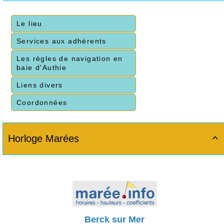
Le lieu
Services aux adhérents
Les règles de navigation en
baie d'Authie
Liens divers
Coordonnées
Horloge Marées

Berck sur Mer