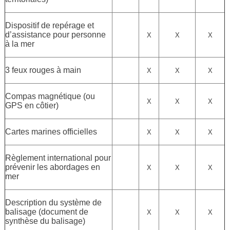
Dispositif de repérage et
d’assistance pour personne
X
X
X
à la mer
3 feux rouges à main
X
X
X
Compas magnétique (ou
X
X
X
GPS en côtier)
Cartes marines officielles
X
X
X
Règlement international pour
prévenir les abordages en
X
X
X
mer
Description du système de
balisage (document de
X
X
X
synthèse du balisage)