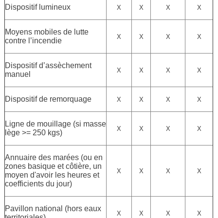
Dispositif lumineux
X
X
X
X
Moyens mobiles de lutte
X
X
X
X
contre l’incendie
Dispositif d’assèchement
X
X
X
X
manuel
Dispositif de remorquage
X
X
X
X
Ligne de mouillage
(si masse
X
X
X
X
lège >= 250 kgs)
Annuaire des marées (ou en
zones basique et côtière, un
X
X
X
X
moyen d'avoir les heures et
coefficients du jour)
Pavillon national (hors eaux
X
X
X
X
territoriales)