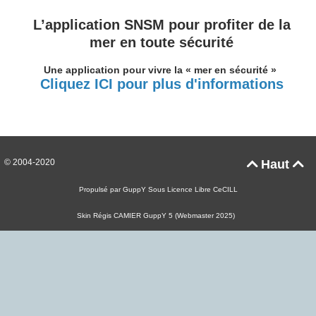
L’application SNSM pour profiter de la
mer en toute sécurité
Une application pour vivre la « mer en sécurité »
Cliquez ICI pour plus d'informations
© 2004-2020
Haut


Propulsé par GuppY
Sous Licence Libre CeCILL
Skin Régis CAMIER GuppY 5 (Webmaster 2025)