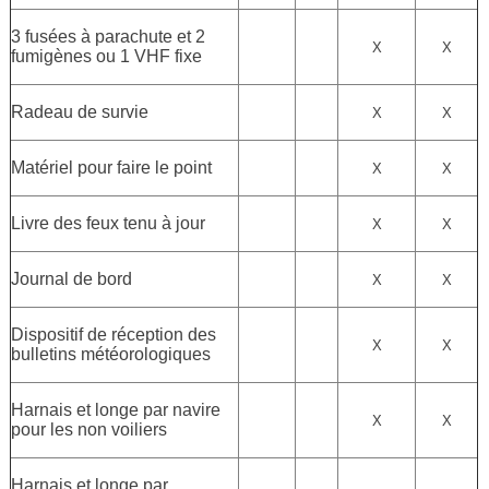
3 fusées à parachute et 2
X
X
fumigènes ou 1 VHF fixe
Radeau de survie
X
X
Matériel pour faire le point
X
X
Livre des feux tenu à jour
X
X
Journal de bord
X
X
Dispositif de réception des
X
X
bulletins météorologiques
Harnais et longe par navire
X
X
pour les non voiliers
Harnais et longe par