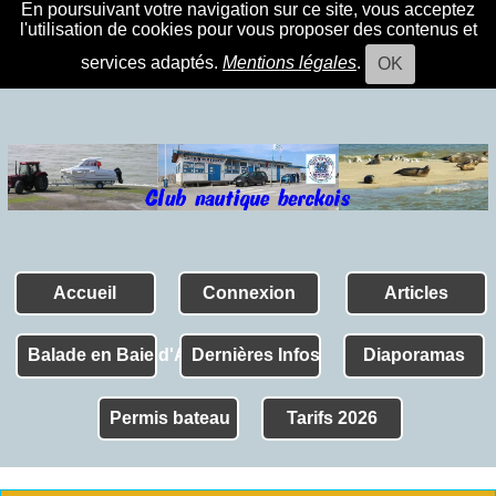
En poursuivant votre navigation sur ce site, vous acceptez
l'utilisation de cookies pour vous proposer des contenus et
services adaptés.
Mentions légales
.
OK
Accueil
Connexion
Articles
Balade en Baie d'Authie
Dernières Infos
Diaporamas
Permis bateau
Tarifs 2026