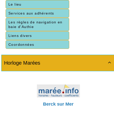
Le lieu
Services aux adhérents
Les règles de navigation en
baie d'Authie
Liens divers
Coordonnées
Horloge Marées

Berck sur Mer