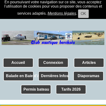
En poursuivant votre navigation sur ce site, vous acceptez
l'utilisation de cookies pour vous proposer des contenus et
services adaptés.
Mentions légales
.
OK
Accueil
Connexion
Articles
Balade en Baie d'Authie
Dernières Infos
Diaporamas
Permis bateau
Tarifs 2026