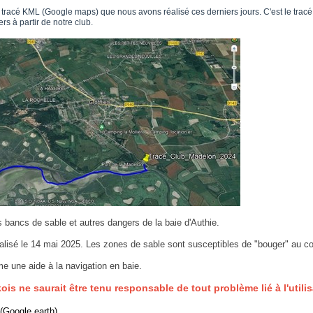
 tracé KML (Google maps) que nous avons réalisé ces derniers jours. C'est le tracé
rs à partir de notre club.
es bancs de sable et autres dangers de la baie d'Authie.
réalisé le 14 mai 2025. Les zones de sable sont susceptibles de "bouger" au co
 une aide à la navigation en baie.
is ne saurait être tenu responsable de tout problème lié à l'utilis
 (Google earth)