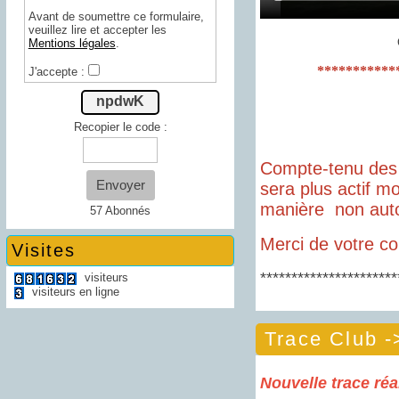
Avant de soumettre ce formulaire,
veuillez lire et accepter les
Mentions légales
.
***********
J'accepte :
ATTENTION,
npdwK
n'autorise que 
Recopier le code :
Compte-tenu des 
Envoyer
sera plus actif m
manière non auto
57 Abonnés
Merci de votre c
Visites
**********************
visiteurs
visiteurs en ligne
Trace Club -
Nouvelle trace réa