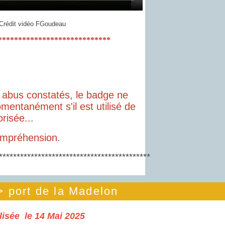
Crédit vidéo FGoudeau
****************************
 pour rappel, le badge
l'entrée d'une seule voiture.
abus constatés, le badge ne
omentanément s'il est utilisé de
risée...
ompréhension.
*******************************************
> port de la Madelon
lisée le 14 Mai 2025