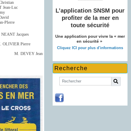
*****************
ristian
 Jean-Luc
L’application SNSM pour
émy
profiter de la mer en
avid
n-PIerre
toute sécurité
: M. NEANT Jacques
Une application pour vivre la « mer
en sécurité »
. OLIVIER Pierre
Cliquez ICI pour plus d'informations
M. DEVEY Jean
Recherche