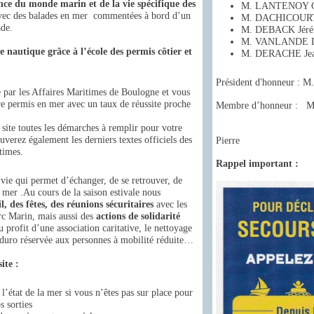
ance du monde marin et de la vie spécifique des
M. LANTENOY Ch
ec des balades en mer commentées à bord d’un
M. DACHICOURT
de.
M. DEBACK Jér
M. VANLANDE D
e nautique grâce à l’école des permis côtier et
M. DERACHE Jea
Président d'honneur 
e par les Affaires Maritimes de Boulogne et vous
re permis en mer avec un taux de réussite proche
Membre d’honneur : M
 site toutes les démarches à remplir pour votre
verez également les derniers textes officiels des
Pierre
times.
Rappel important :
 vie qui permet d’échanger, de se retrouver, de
a mer .Au cours de la saison estivale nous
l,
des fêtes, des réunions sécuritaires
avec les
rc Marin, mais aussi des
actions de solidarité
 profit d’une association caritative, le nettoyage
nduro réservée aux personnes à mobilité réduite…
ite :
’état de la mer si vous n’êtes pas sur place pour
s sorties