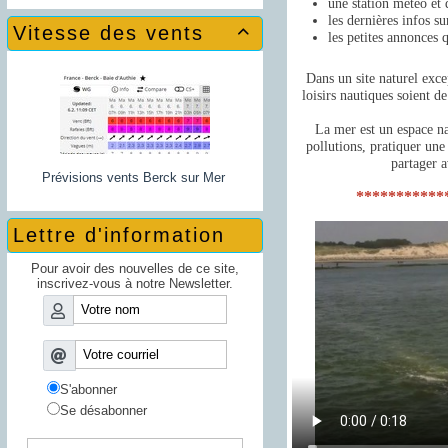
une station météo et
les dernières infos su
Vitesse des vents

les petites annonce
Dans un site naturel exce
loisirs nautiques soient d
La mer est un espace na
pollutions, pratiquer une
partager a
Prévisions vents Berck sur Mer
***********
Lettre d'information
Pour avoir des nouvelles de ce site,
inscrivez-vous à notre Newsletter.
S'abonner
Se désabonner