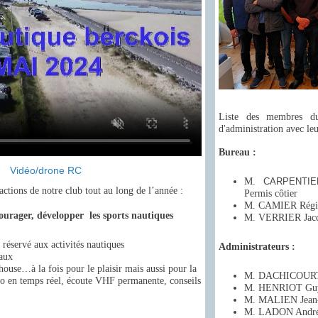
Liste des membres du
d'administration avec leu
Bureau :
Vidéo/drone RC
M.
CARPENTIE
 actions de notre club tout au long de l’année :
Permis côtier
M. CAMIER Régis 
urager, développer les sports nautiques
M. VERRIER Jacqu
réservé aux activités nautiques
Administrateurs :
eaux
house…à la fois pour le plaisir mais aussi pour la
M. DACHICOURT 
téo en temps réel, écoute VHF permanente, conseils
M. HENRIOT Gu
M. MALIEN Jean-
M. LADON Andr